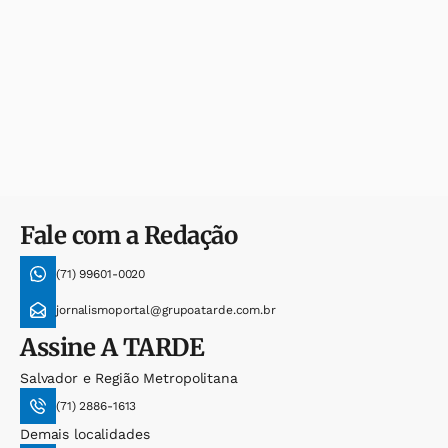
Fale com a Redação
(71) 99601-0020
jornalismoportal@grupoatarde.com.br
Assine
A TARDE
Salvador e Região Metropolitana
(71) 2886-1613
Demais localidades