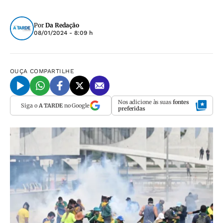
Por
Da Redação
08/01/2024 - 8:09 h
OUÇA
COMPARTILHE
Nos adicione às suas
fontes
Siga o
A TARDE
no Google
preferidas