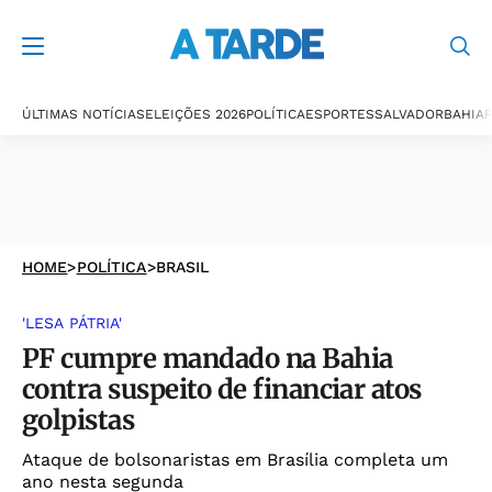
ÚLTIMAS NOTÍCIAS
ELEIÇÕES 2026
POLÍTICA
ESPORTES
SALVADOR
BAHIA
P
HOME
>
POLÍTICA
>
BRASIL
'LESA PÁTRIA'
PF cumpre mandado na Bahia
contra suspeito de financiar atos
golpistas
Ataque de bolsonaristas em Brasília completa um
ano nesta segunda