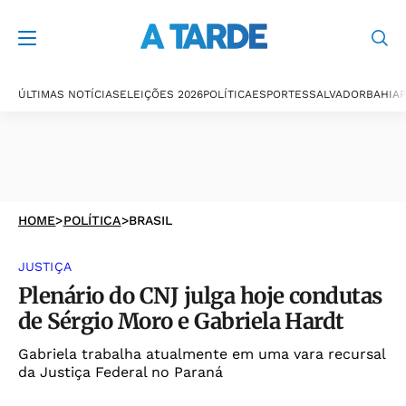
ÚLTIMAS NOTÍCIAS
ELEIÇÕES 2026
POLÍTICA
ESPORTES
SALVADOR
BAHIA
P
HOME
>
POLÍTICA
>
BRASIL
JUSTIÇA
Plenário do CNJ julga hoje condutas
de Sérgio Moro e Gabriela Hardt
Gabriela trabalha atualmente em uma vara recursal
da Justiça Federal no Paraná