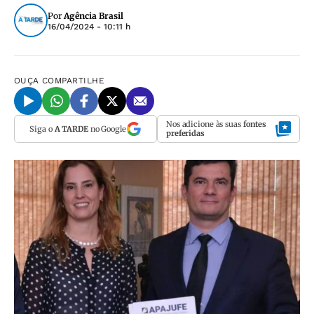
Por
Agência Brasil
16/04/2024 - 10:11 h
OUÇA
COMPARTILHE
Nos adicione às suas
fontes
Siga o
A TARDE
no Google
preferidas