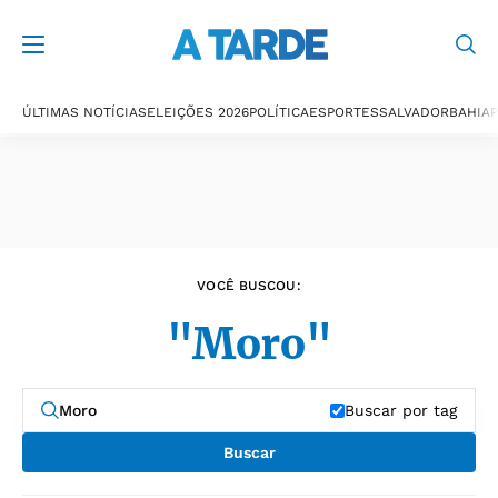
Últimas notícias
ÚLTIMAS NOTÍCIAS
ELEIÇÕES 2026
POLÍTICA
ESPORTES
SALVADOR
BAHIA
P
VOCÊ BUSCOU:
"Moro"
Buscar por tag
Buscar