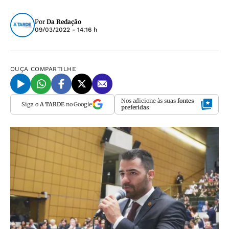
Por
Da Redação
09/03/2022 - 14:16 h
OUÇA
COMPARTILHE
Nos adicione às suas
fontes
Siga o
A TARDE
no Google
preferidas