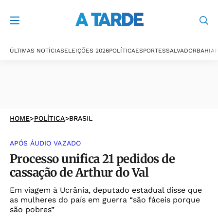
ÚLTIMAS NOTÍCIAS
ELEIÇÕES 2026
POLÍTICA
ESPORTES
SALVADOR
BAHIA
P
HOME
>
POLÍTICA
>
BRASIL
APÓS ÁUDIO VAZADO
Processo unifica 21 pedidos de
cassação de Arthur do Val
Em viagem à Ucrânia, deputado estadual disse que
as mulheres do país em guerra “são fáceis porque
são pobres”