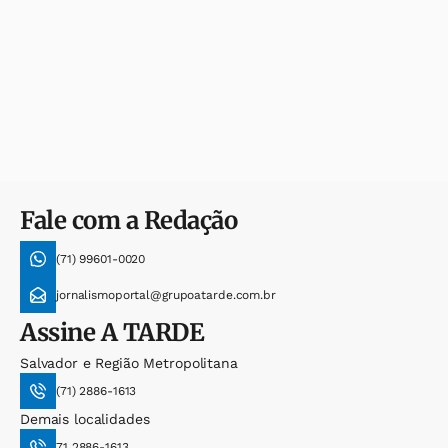
Fale com a Redação
(71) 99601-0020
jornalismoportal@grupoatarde.com.br
Assine
A TARDE
Salvador e Região Metropolitana
(71) 2886-1613
Demais localidades
71 2886-1613