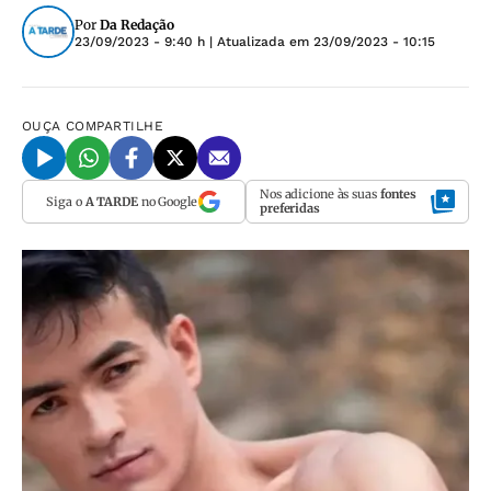
Por
Da Redação
23/09/2023 - 9:40 h
| Atualizada em
23/09/2023 - 10:15
OUÇA
COMPARTILHE
Nos adicione às suas
fontes
Siga o
A TARDE
no Google
preferidas