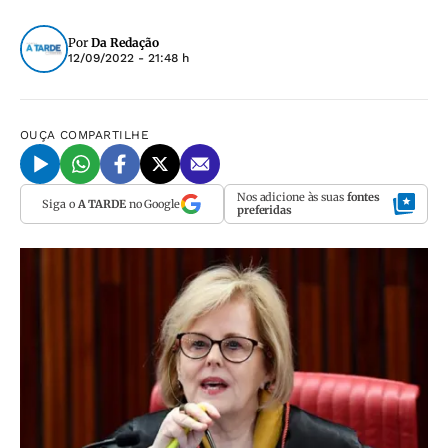
Por
Da Redação
12/09/2022 - 21:48 h
OUÇA
COMPARTILHE
Nos adicione às suas
fontes
Siga o
A TARDE
no Google
preferidas