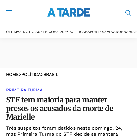
ÚLTIMAS NOTÍCIAS
ELEIÇÕES 2026
POLÍTICA
ESPORTES
SALVADOR
BAHIA
P
HOME
>
POLÍTICA
>
BRASIL
PRIMEIRA TURMA
STF tem maioria para manter
presos os acusados da morte de
Marielle
Três suspeitos foram detidos neste domingo, 24,
mas Primeira Turma do STF decide se manterá