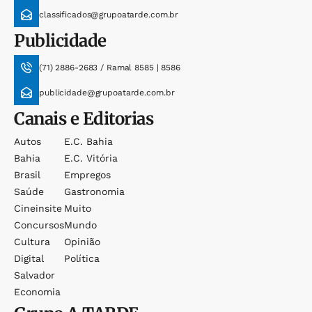
classificados@grupoatarde.com.br
Publicidade
(71) 2886-2683 / Ramal 8585 | 8586
publicidade@grupoatarde.com.br
Canais e Editorias
Autos
E.c. Bahia
Bahia
E.c. Vitória
Brasil
Empregos
Saúde
Gastronomia
Cineinsite
Muito
Concursos
Mundo
Cultura
Opinião
Digital
Política
Salvador
Economia