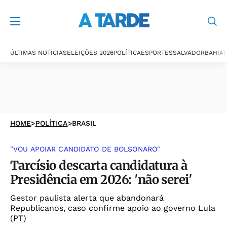
ÚLTIMAS NOTÍCIAS
ELEIÇÕES 2026
POLÍTICA
ESPORTES
SALVADOR
BAHIA
P
HOME
>
POLÍTICA
>
BRASIL
"VOU APOIAR CANDIDATO DE BOLSONARO"
Tarcísio descarta candidatura à
Presidência em 2026: 'não serei'
Gestor paulista alerta que abandonará
Republicanos, caso confirme apoio ao governo Lula
(PT)