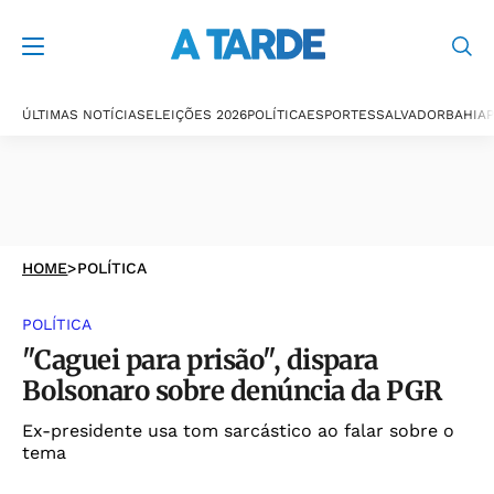
ÚLTIMAS NOTÍCIAS
ELEIÇÕES 2026
POLÍTICA
ESPORTES
SALVADOR
BAHIA
P
HOME
>
POLÍTICA
POLÍTICA
"Caguei para prisão", dispara
Bolsonaro sobre denúncia da PGR
Ex-presidente usa tom sarcástico ao falar sobre o
tema