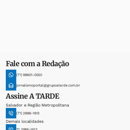
Fale com a Redação
(71) 99601-0020
jornalismoportal@grupoatarde.com.br
Assine
A TARDE
Salvador e Região Metropolitana
(71) 2886-1613
Demais localidades
71 2886-1613