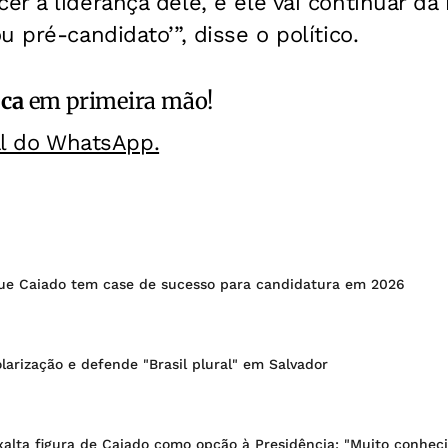
er a liderança dele, e ele vai continuar d
 pré-candidato’”, disse o político.
ica
em primeira mão!
al do WhatsApp.
que Caiado tem case de sucesso para candidatura em 2026
olarização e defende "Brasil plural" em Salvador
alta figura de Caiado como opção à Presidência: "Muito conhec