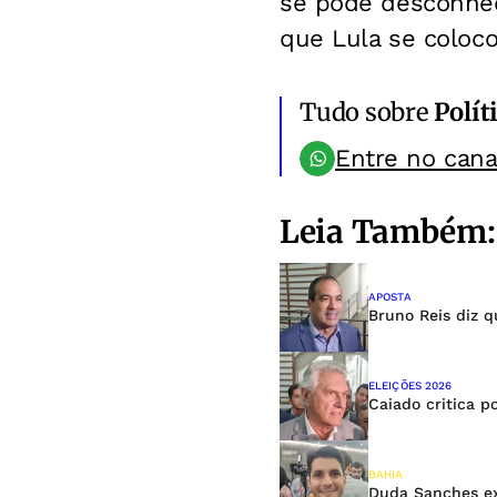
se pode desconhec
que Lula se colocou
Tudo sobre
Polít
Entre no can
Leia Também:
APOSTA
Bruno Reis diz 
ELEIÇÕES 2026
Caiado critica p
BAHIA
Duda Sanches ex