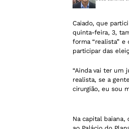
Caiado, que parti
quinta-feira, 3, t
forma “realista” e
participar das elei
“Ainda vai ter um 
realista, se a gen
cirurgião, eu sou 
Na capital baiana,
ao Palácio do Plan