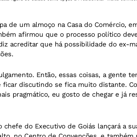
cipa de um almoço na Casa do Comércio, em
ambém afirmou que o processo político deve
 diz acreditar que há possibilidade do ex-m
ções.
julgamento. Então, essas coisas, a gente t
te ficar discutindo se fica muito distante. 
mais pragmático, eu gosto de chegar e já res
 o chefe do Executivo de Goiás lançará a s
alto, no Centro de Convenções, e também r