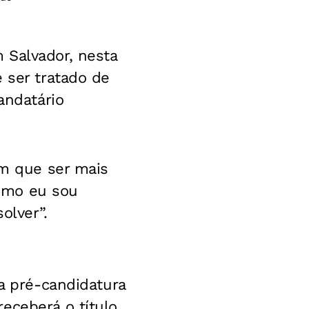
 Salvador, nesta
 ser tratado de
andatário
em que ser mais
Como eu sou
olver”.
ua pré-candidatura
eceberá o título