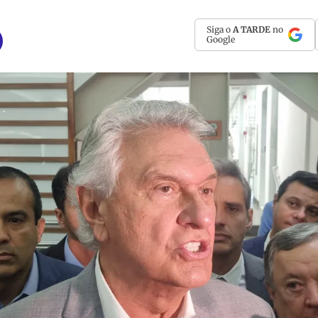
Siga o
A TARDE
no
Google