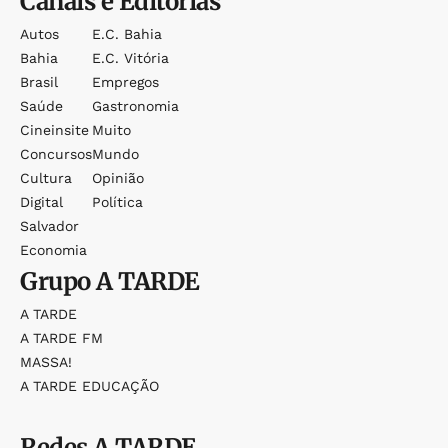
Canais e Editorias
Autos
E.c. Bahia
Bahia
E.c. Vitória
Brasil
Empregos
Saúde
Gastronomia
Cineinsite
Muito
Concursos
Mundo
Cultura
Opinião
Digital
Política
Salvador
Economia
Grupo
A TARDE
A TARDE
A TARDE FM
MASSA!
A TARDE EDUCAÇÃO
Redes
A TARDE