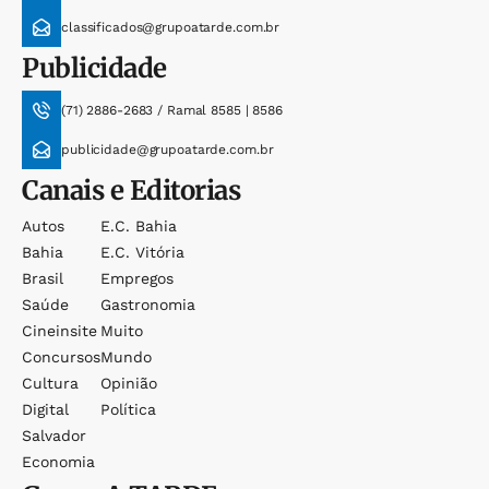
classificados@grupoatarde.com.br
Publicidade
(71) 2886-2683 / Ramal 8585 | 8586
publicidade@grupoatarde.com.br
Canais e Editorias
Autos
E.c. Bahia
Bahia
E.c. Vitória
Brasil
Empregos
Saúde
Gastronomia
Cineinsite
Muito
Concursos
Mundo
Cultura
Opinião
Digital
Política
Salvador
Economia