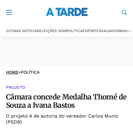
ÚLTIMAS NOTÍCIAS
ELEIÇÕES 2026
POLÍTICA
ESPORTES
SALVADOR
BAHIA
P
HOME
>
POLÍTICA
PROJETO
Câmara concede Medalha Thomé de
Souza a Ivana Bastos
O projeto é de autoria do vereador Carlos Muniz
(PSDB)