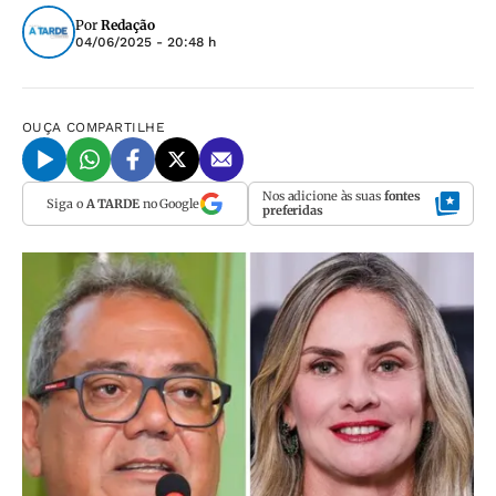
Por
Redação
04/06/2025 - 20:48 h
OUÇA
COMPARTILHE
Nos adicione às suas
fontes
Siga o
A TARDE
no Google
preferidas