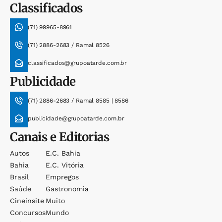
Classificados
(71) 99965-8961
(71) 2886-2683 / Ramal 8526
classificados@grupoatarde.com.br
Publicidade
(71) 2886-2683 / Ramal 8585 | 8586
publicidade@grupoatarde.com.br
Canais e Editorias
Autos
E.c. Bahia
Bahia
E.c. Vitória
Brasil
Empregos
Saúde
Gastronomia
Cineinsite
Muito
Concursos
Mundo