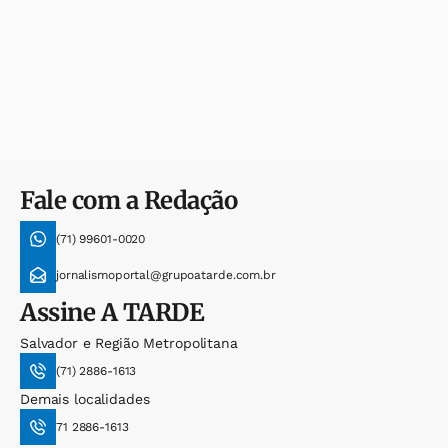
Fale com a Redação
(71) 99601-0020
jornalismoportal@grupoatarde.com.br
Assine
A TARDE
Salvador e Região Metropolitana
(71) 2886-1613
Demais localidades
71 2886-1613