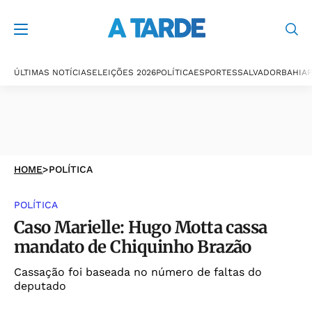
ÚLTIMAS NOTÍCIAS
ELEIÇÕES 2026
POLÍTICA
ESPORTES
SALVADOR
BAHIA
P
HOME
>
POLÍTICA
POLÍTICA
Caso Marielle: Hugo Motta cassa
mandato de Chiquinho Brazão
Cassação foi baseada no número de faltas do
deputado