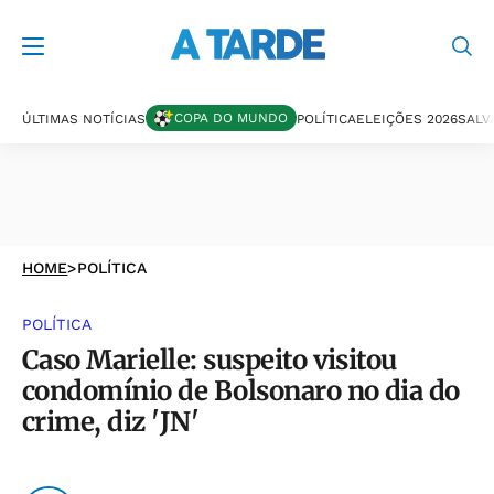
COPA DO MUNDO
ÚLTIMAS NOTÍCIAS
POLÍTICA
ELEIÇÕES 2026
SALV
HOME
>
POLÍTICA
POLÍTICA
Caso Marielle: suspeito visitou
condomínio de Bolsonaro no dia do
crime, diz 'JN'