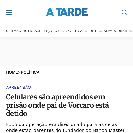
ÚLTIMAS NOTÍCIAS
ELEIÇÕES 2026
POLÍTICA
ESPORTES
SALVADOR
BAHIA
P
HOME
>
POLÍTICA
APREENSÃO
Celulares são apreendidos em
prisão onde pai de Vorcaro está
detido
Foco da operação era direcionado para as celas
onde estão parentes do fundador do Banco Master