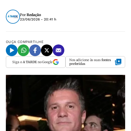
Por
Redação
23/06/2026 - 20:41 h
OUÇA
COMPARTILHE
Nos adicione às suas
fontes
Siga o
A TARDE
no Google
preferidas