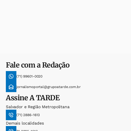
Fale com a Redação
(71) 99601-0020
jornalismoportal@grupoatarde.com.br
Assine
A TARDE
Salvador e Região Metropolitana
(71) 2886-1613
Demais localidades