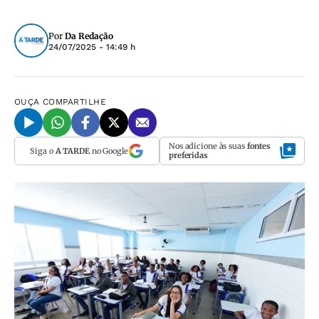
Por
Da Redação
24/07/2025 - 14:49 h
OUÇA
COMPARTILHE
Nos adicione às suas
fontes
Siga o
A TARDE
no Google
preferidas