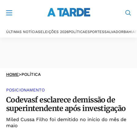
ÚLTIMAS NOTÍCIAS
ELEIÇÕES 2026
POLÍTICA
ESPORTES
SALVADOR
BAHIA
P
HOME
>
POLÍTICA
POSICIONAMENTO
Codevasf esclarece demissão de
superintendente após investigação
Miled Cussa Filho foi demitido no início do mês de
maio