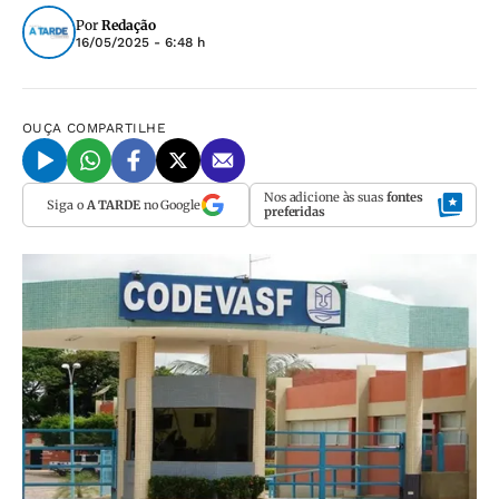
Por
Redação
16/05/2025 - 6:48 h
OUÇA
COMPARTILHE
Nos adicione às suas
fontes
Siga o
A TARDE
no Google
preferidas