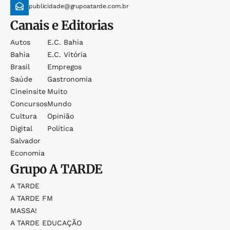
publicidade@grupoatarde.com.br
Canais e Editorias
Autos
E.c. Bahia
Bahia
E.c. Vitória
Brasil
Empregos
Saúde
Gastronomia
Cineinsite
Muito
Concursos
Mundo
Cultura
Opinião
Digital
Política
Salvador
Economia
Grupo
A TARDE
A TARDE
A TARDE FM
MASSA!
A TARDE EDUCAÇÃO