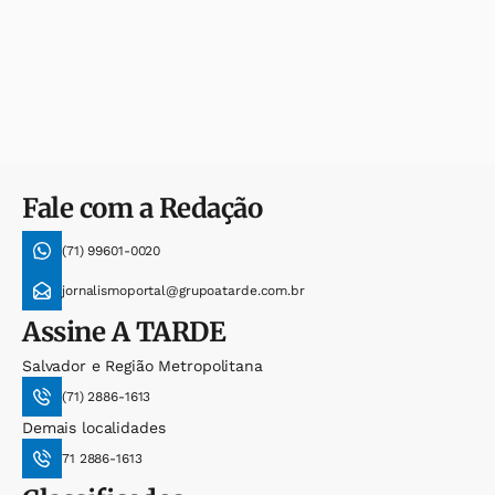
Fale com a Redação
(71) 99601-0020
jornalismoportal@grupoatarde.com.br
Assine
A TARDE
Salvador e Região Metropolitana
(71) 2886-1613
Demais localidades
71 2886-1613