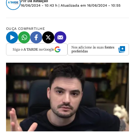
Por
Da Redação
16/06/2024 - 10:43 h
| Atualizada em
16/06/2024 - 10:55
OUÇA
COMPARTILHE
Nos adicione às suas
fontes
Siga o
A TARDE
no Google
preferidas