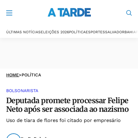
ÚLTIMAS NOTÍCIAS
ELEIÇÕES 2026
POLÍTICA
ESPORTES
SALVADOR
BAHIA
P
HOME
>
POLÍTICA
BOLSONARISTA
Deputada promete processar Felipe
Neto após ser associada ao nazismo
Uso de tiara de flores foi citado por empresário