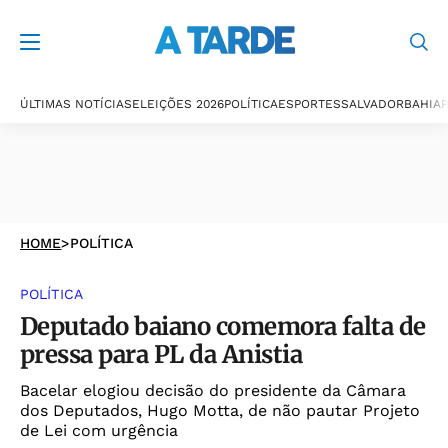
ÚLTIMAS NOTÍCIAS
ELEIÇÕES 2026
POLÍTICA
ESPORTES
SALVADOR
BAHIA
P
HOME
>
POLÍTICA
POLÍTICA
Deputado baiano comemora falta de
pressa para PL da Anistia
Bacelar elogiou decisão do presidente da Câmara
dos Deputados, Hugo Motta, de não pautar Projeto
de Lei com urgência