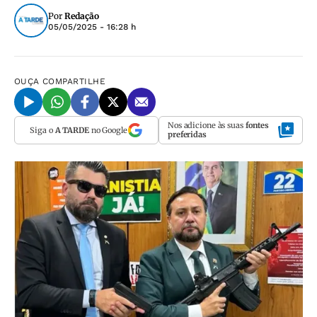
Por
Redação
05/05/2025 - 16:28 h
OUÇA
COMPARTILHE
Nos adicione às suas
fontes
Siga o
A TARDE
no Google
preferidas