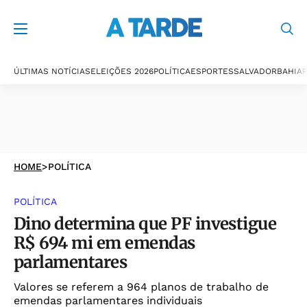
ÚLTIMAS NOTÍCIAS
ELEIÇÕES 2026
POLÍTICA
ESPORTES
SALVADOR
BAHIA
P
HOME
>
POLÍTICA
POLÍTICA
Dino determina que PF investigue
R$ 694 mi em emendas
parlamentares
Valores se referem a 964 planos de trabalho de
emendas parlamentares individuais