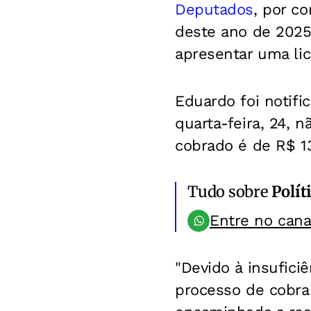
Deputados
, por c
deste ano de 2025
apresentar uma li
Eduardo foi notifi
quarta-feira, 24, 
cobrado é de R$ 13
Tudo sobre
Polít
Entre no can
"Devido à insufici
processo de cobran