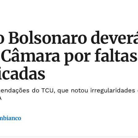
 Bolsonaro dever
 Câmara por faltas
ficadas
ndações do TCU, que notou irregularidades
A
mbianco