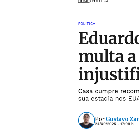
HOME
>
POLÍTICA
POLÍTICA
Eduardo
multa a
injusti
Casa cumpre recome
sua estadia nos EU
Por
Gustavo Za
24/09/2025 - 17:08 h