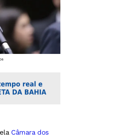
os
pela
Câmara dos