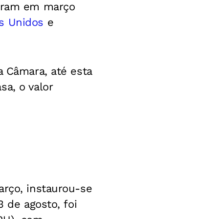
eceram em março
s Unidos
e
a Câmara, até esta
a, o valor
arço, instaurou-se
3 de agosto, foi