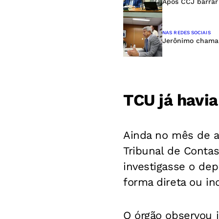
Após CCJ barrar
NAS REDES SOCIAIS
Jerônimo chama 
TCU já havia
Ainda no mês de ag
Tribunal de Conta
investigasse o dep
forma direta ou ind
O órgão observou i