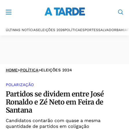
ÚLTIMAS NOTÍCIAS
ELEIÇÕES 2026
POLÍTICA
ESPORTES
SALVADOR
BAHIA
P
HOME
>
POLÍTICA
>
ELEIÇÕES 2024
POLARIZAÇÃO
Partidos se dividem entre José
Ronaldo e Zé Neto em Feira de
Santana
Candidatos contarão com quase a mesma
quantidade de partidos em coligação