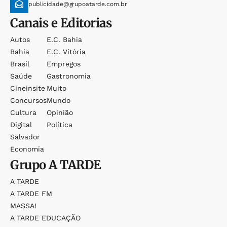
publicidade@grupoatarde.com.br
Canais e Editorias
Autos
E.c. Bahia
Bahia
E.c. Vitória
Brasil
Empregos
Saúde
Gastronomia
Cineinsite
Muito
Concursos
Mundo
Cultura
Opinião
Digital
Política
Salvador
Economia
Grupo
A TARDE
A TARDE
A TARDE FM
MASSA!
A TARDE EDUCAÇÃO