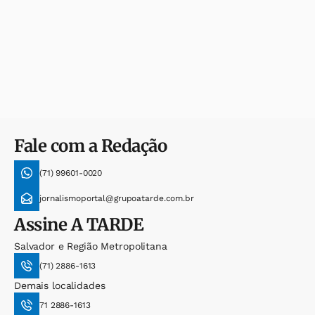
Fale com a Redação
(71) 99601-0020
jornalismoportal@grupoatarde.com.br
Assine
A TARDE
Salvador e Região Metropolitana
(71) 2886-1613
Demais localidades
71 2886-1613