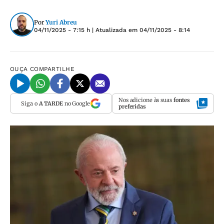
Por
Yuri Abreu
04/11/2025 - 7:15 h
| Atualizada em
04/11/2025 - 8:14
OUÇA
COMPARTILHE
Nos adicione às suas
fontes
Siga o
A TARDE
no Google
preferidas