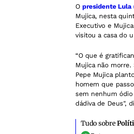
O
presidente Lula 
Mujica, nesta quint
Executivo e Mujic
visitou a casa do u
“O que é gratific
Mujica não morre. 
Pepe Mujica plant
homem que passou 
sem nenhum ódio d
dádiva de Deus", d
Tudo sobre
Polít