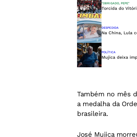
"OBRIGADO, PEPE"
Torcida do Vitó
DESPEDIDA
Na China, Lula 
POLÍTICA
Mujica deixa imp
Também no mês de
a medalha da Ordem
brasileira.
José Mujica morreu