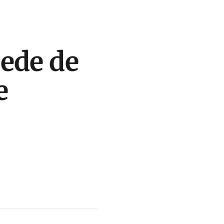
ede de
e