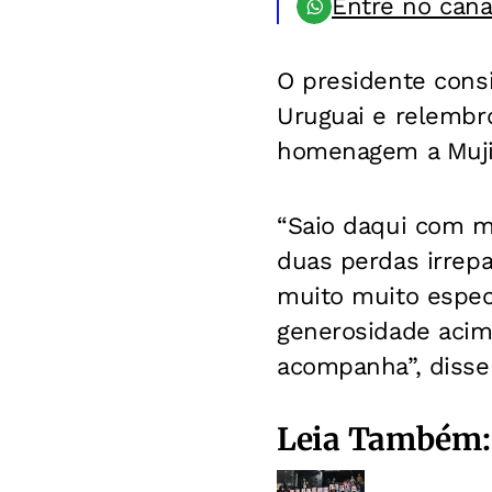
Entre no can
O presidente cons
Uruguai e relembr
homenagem a Muji
“Saio daqui com mu
duas perdas irrep
muito muito espe
generosidade acim
acompanha”, disse
Leia Também: