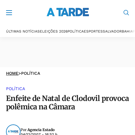
ÚLTIMAS NOTÍCIAS
ELEIÇÕES 2026
POLÍTICA
ESPORTES
SALVADOR
BAHIA
P
HOME
>
POLÍTICA
POLÍTICA
Enfeite de Natal de Clodovil provoca
polêmica na Câmara
Por
Agencia Estado
04/12/2007 - 16:52 h