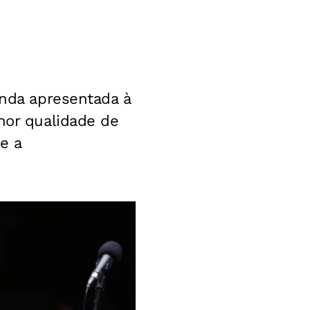
enda apresentada à
hor qualidade de
e a