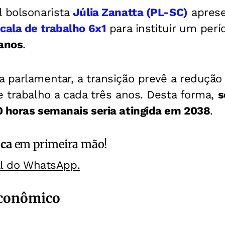
l bolsonarista
Júlia Zanatta (PL-SC)
apres
cala de trabalho 6x1
para instituir um perí
 anos
.
a parlamentar, a transição prevê a reduçã
e trabalho a cada três anos. Desta forma,
s
0 horas semanais seria atingida em 2038
.
ica
em primeira mão!
al do WhatsApp.
conômico