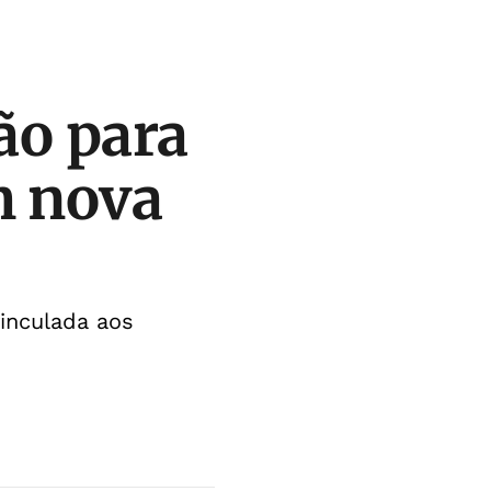
ão para
m nova
inculada aos