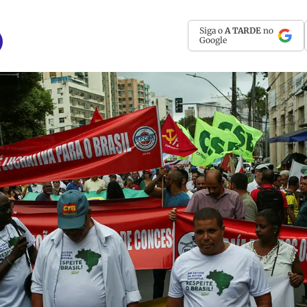
Siga o
A TARDE
no
Google