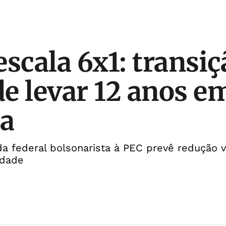
escala 6x1: transiç
e levar 12 anos e
ta
 federal bolsonarista à PEC prevê redução v
idade