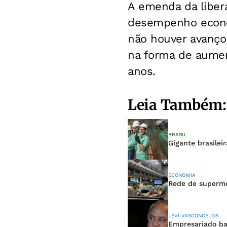
A emenda da libera
desempenho econôm
não houver avanço
na forma de aumen
anos.
Leia Também:
BRASIL
Gigante brasilei
ECONOMIA
Rede de superme
LEVI VASCONCELOS
Empresariado ba