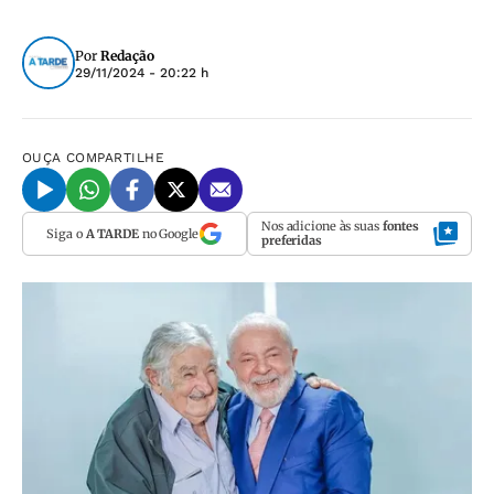
Por
Redação
29/11/2024 - 20:22 h
OUÇA
COMPARTILHE
Nos adicione às suas
fontes
Siga o
A TARDE
no Google
preferidas