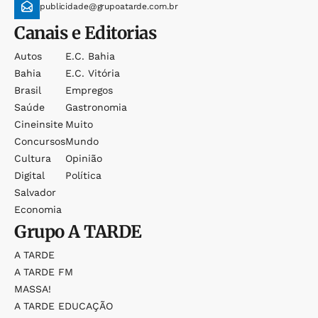
publicidade@grupoatarde.com.br
Canais e Editorias
Autos
E.c. Bahia
Bahia
E.c. Vitória
Brasil
Empregos
Saúde
Gastronomia
Cineinsite
Muito
Concursos
Mundo
Cultura
Opinião
Digital
Política
Salvador
Economia
Grupo
A TARDE
A TARDE
A TARDE FM
MASSA!
A TARDE EDUCAÇÃO