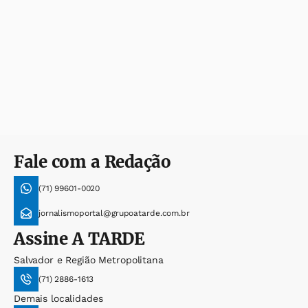
Fale com a Redação
(71) 99601-0020
jornalismoportal@grupoatarde.com.br
Assine
A TARDE
Salvador e Região Metropolitana
(71) 2886-1613
Demais localidades