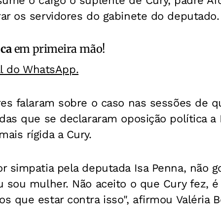
sume o cargo o suplente de Cury, padre Af
ar os servidores do gabinete do deputado.
ica
em primeira mão!
al do WhatsApp.
es falaram sobre o caso nas sessões de qu
das que se declararam oposição política a
ais rígida a Cury.
r simpatia pela deputada Isa Penna, não g
u sou mulher. Não aceito o que Cury fez, 
 que estar contra isso", afirmou Valéria 
.