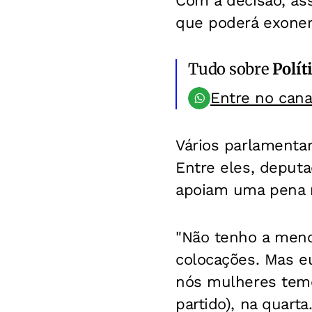
Com a decisão, as
que poderá exoner
Tudo sobre
Polít
Entre no can
Vários parlamentar
Entre eles, deputa
apoiam uma pena m
"Não tenho a meno
colocações. Mas e
nós mulheres temos
partido), na quarta