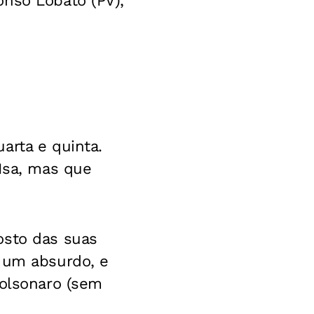
onso Lobato (PV),
arta e quinta.
 Isa, mas que
osto das suas
é um absurdo, e
Bolsonaro (sem