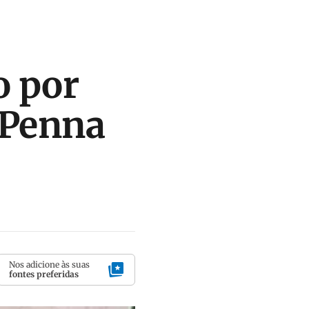
o por
a Penna
Nos adicione às suas
fontes preferidas