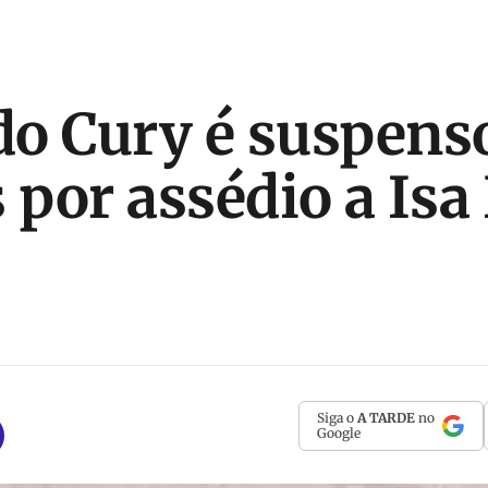
o Cury é suspens
s por assédio a Is
Siga o
A TARDE
no
Google