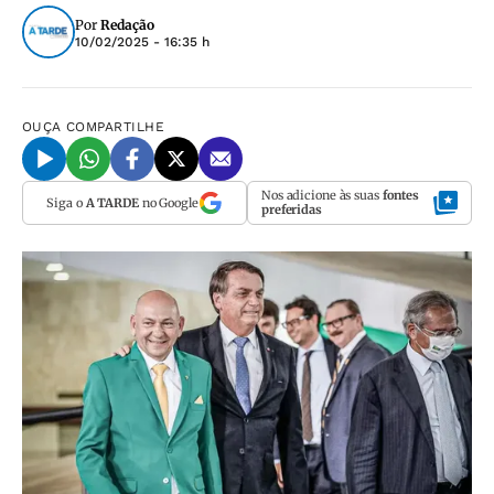
Por
Redação
10/02/2025 - 16:35 h
OUÇA
COMPARTILHE
Nos adicione às suas
fontes
Siga o
A TARDE
no Google
preferidas