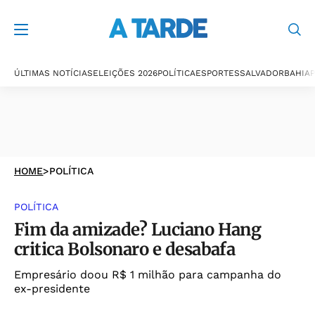
ÚLTIMAS NOTÍCIAS
ELEIÇÕES 2026
POLÍTICA
ESPORTES
SALVADOR
BAHIA
P
HOME
>
POLÍTICA
POLÍTICA
Fim da amizade? Luciano Hang
critica Bolsonaro e desabafa
Empresário doou R$ 1 milhão para campanha do
ex-presidente