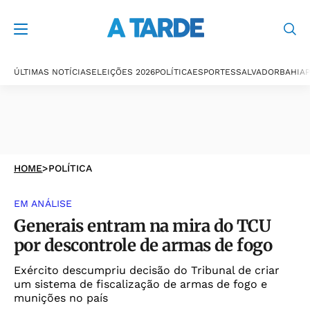
ÚLTIMAS NOTÍCIAS
ELEIÇÕES 2026
POLÍTICA
ESPORTES
SALVADOR
BAHIA
P
HOME
>
POLÍTICA
EM ANÁLISE
Generais entram na mira do TCU
por descontrole de armas de fogo
Exército descumpriu decisão do Tribunal de criar
um sistema de fiscalização de armas de fogo e
munições no país