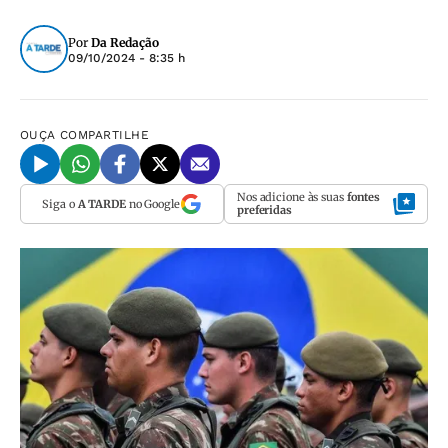
Por
Da Redação
09/10/2024 - 8:35 h
OUÇA
COMPARTILHE
Nos adicione às suas
fontes
Siga o
A TARDE
no Google
preferidas