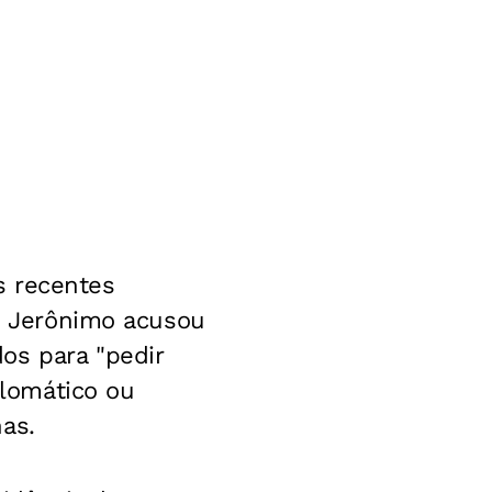
s recentes
r. Jerônimo acusou
os para "pedir
plomático ou
as.