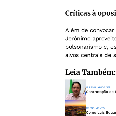
Críticas à opos
Além de convocar a
Jerônimo aproveito
bolsonarismo e, e
alvos centrais de
Leia Também:
IRREGULARIDADES
Contratação de 
CRESCIMENTO
Como Luís Eduard