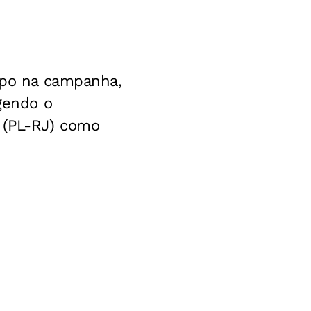
orpo na campanha,
egendo o
o (PL-RJ) como