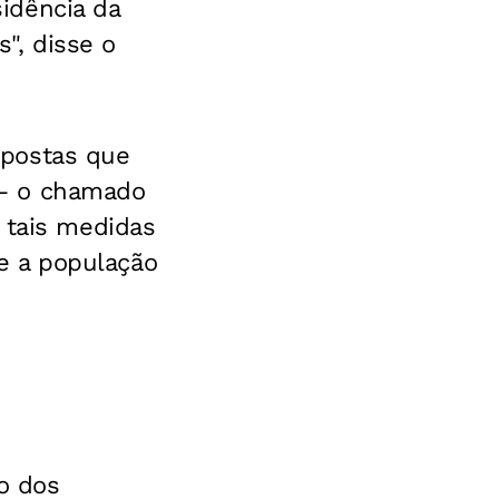
idência da
s", disse o
opostas que
 — o chamado
 tais medidas
e a população
o dos