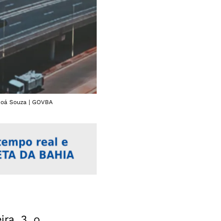
 Joá Souza | GOVBA
ra, 3, o