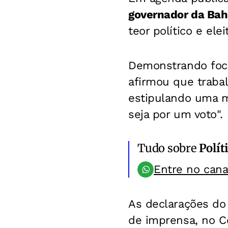
governador da Bah
teor político e ele
Demonstrando foco
afirmou que trabal
estipulando uma m
seja por um voto".
Tudo sobre
Polít
Entre no can
As declarações do 
de imprensa, no Ce