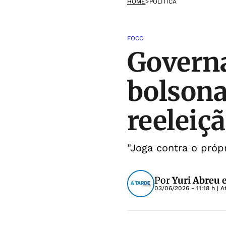
HOME
>
POLÍTICA
FOCO
Governa
bolsona
reeleiç
"Joga contra o própr
Por
Yuri Abreu 
03/06/2026 - 11:18 h
| A