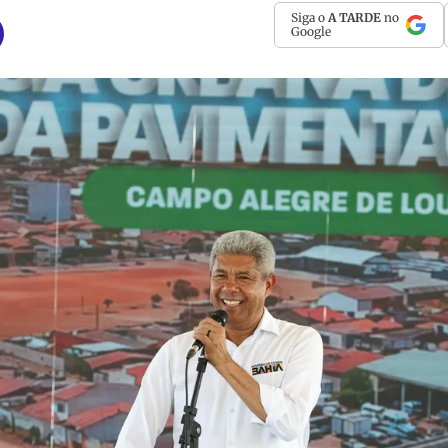
Siga o
A TARDE
no
Google