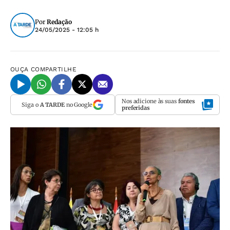
Por
Redação
24/05/2025 - 12:05 h
OUÇA
COMPARTILHE
Nos adicione às suas
fontes
Siga o
A TARDE
no Google
preferidas