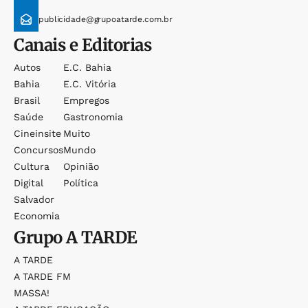
publicidade@grupoatarde.com.br
Canais e Editorias
Autos
E.c. Bahia
Bahia
E.c. Vitória
Brasil
Empregos
Saúde
Gastronomia
Cineinsite
Muito
Concursos
Mundo
Cultura
Opinião
Digital
Política
Salvador
Economia
Grupo
A TARDE
A TARDE
A TARDE FM
MASSA!