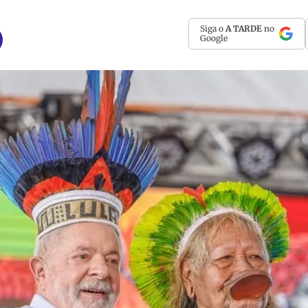
Siga o
A TARDE
no
Google