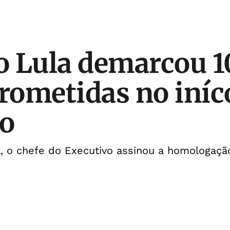
 Lula demarcou 10
prometidas no iníc
o
 o chefe do Executivo assinou a homologaçã