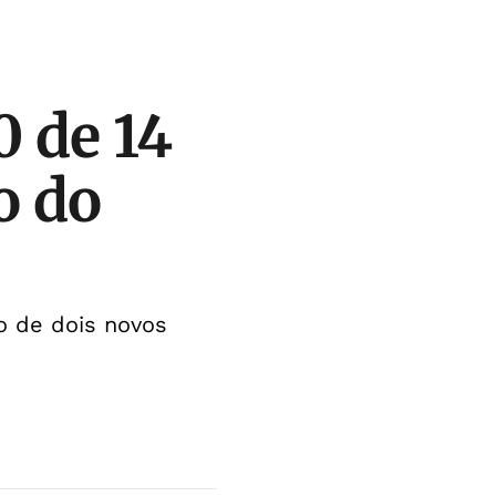
 de 14
o do
o de dois novos