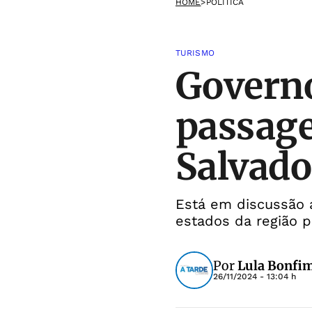
HOME
>
POLÍTICA
TURISMO
Governo
passage
Salvado
Está em discussão a
estados da região pe
Por
Lula Bonfi
26/11/2024 - 13:04 h