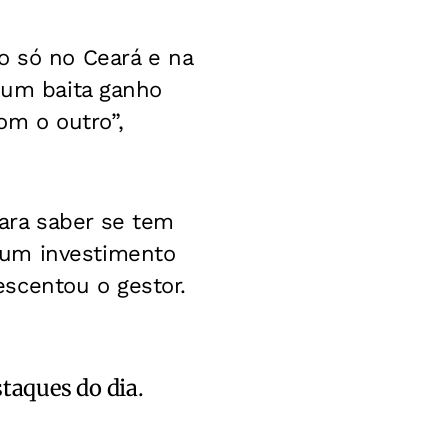
o só no Ceará e na
a um baita ganho
m o outro”,
ara saber se tem
 um investimento
scentou o gestor.
staques do dia.