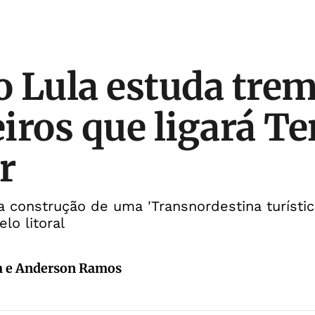
 Lula estuda trem
iros que ligará Te
r
 construção de uma 'Transnordestina turística
lo litoral
m e Anderson Ramos