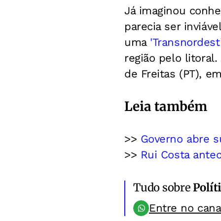
Já imaginou conhe
parecia ser inviáv
uma
'Transnordesti
região pelo litora
de Freitas (PT), em
Leia também
>>
Governo abre s
>>
Rui Costa antec
Tudo sobre
Polít
Entre no can