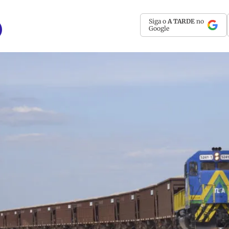
Siga o
A TARDE
no
Google