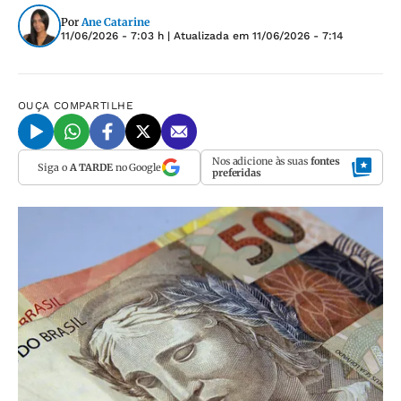
Por
Ane Catarine
11/06/2026 - 7:03 h
| Atualizada em
11/06/2026 - 7:14
OUÇA
COMPARTILHE
Nos adicione às suas
fontes
Siga o
A TARDE
no Google
preferidas