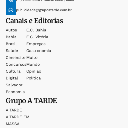
publicidade@grupoatarde.com.br
Canais e Editorias
Autos
E.c. Bahia
Bahia
E.c. Vitória
Brasil
Empregos
Saúde
Gastronomia
Cineinsite
Muito
Concursos
Mundo
Cultura
Opinião
Digital
Política
Salvador
Economia
Grupo
A TARDE
A TARDE
A TARDE FM
MASSA!