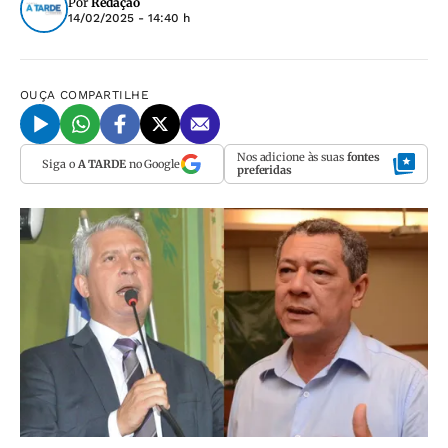
Por
Redação
14/02/2025 - 14:40 h
OUÇA
COMPARTILHE
Nos adicione às suas
fontes
Siga o
A TARDE
no Google
preferidas