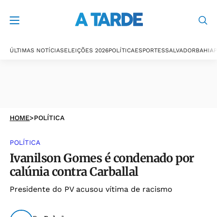
ÚLTIMAS NOTÍCIAS
ELEIÇÕES 2026
POLÍTICA
ESPORTES
SALVADOR
BAHIA
P
HOME
>
POLÍTICA
POLÍTICA
Ivanilson Gomes é condenado por
calúnia contra Carballal
Presidente do PV acusou vítima de racismo