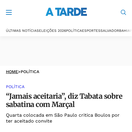
ÚLTIMAS NOTÍCIAS
ELEIÇÕES 2026
POLÍTICA
ESPORTES
SALVADOR
BAHIA
P
HOME
>
POLÍTICA
POLÍTICA
“Jamais aceitaria”, diz Tabata sobre
sabatina com Marçal
Quarta colocada em São Paulo critica Boulos por
ter aceitado convite