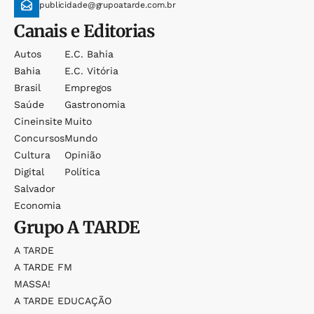
publicidade@grupoatarde.com.br
Canais e Editorias
Autos
E.c. Bahia
Bahia
E.c. Vitória
Brasil
Empregos
Saúde
Gastronomia
Cineinsite
Muito
Concursos
Mundo
Cultura
Opinião
Digital
Política
Salvador
Economia
Grupo
A TARDE
A TARDE
A TARDE FM
MASSA!
A TARDE EDUCAÇÃO