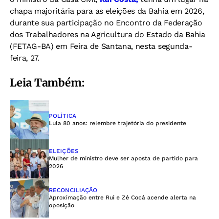
chapa majoritária para as eleições da Bahia em 2026,
durante sua participação no Encontro da Federação
dos Trabalhadores na Agricultura do Estado da Bahia
(FETAG-BA) em Feira de Santana, nesta segunda-
feira, 27.
Leia Também:
POLÍTICA
Lula 80 anos: relembre trajetória do presidente
ELEIÇÕES
Mulher de ministro deve ser aposta de partido para
2026
RECONCILIAÇÃO
Aproximação entre Rui e Zé Cocá acende alerta na
oposição