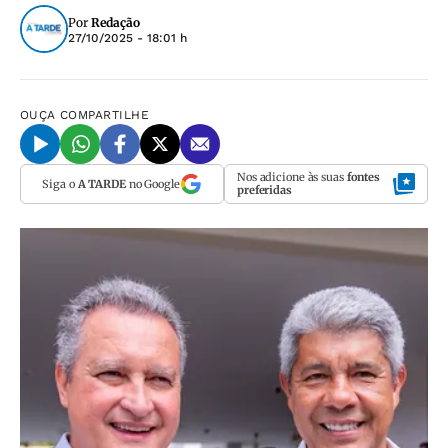
Por
Redação
27/10/2025 - 18:01 h
OUÇA
COMPARTILHE
Nos adicione às suas
fontes
Siga o
A TARDE
no Google
preferidas