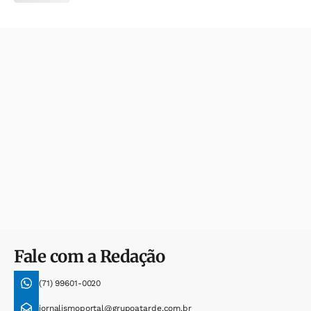
Fale com a Redação
(71) 99601-0020
jornalismoportal@grupoatarde.com.br