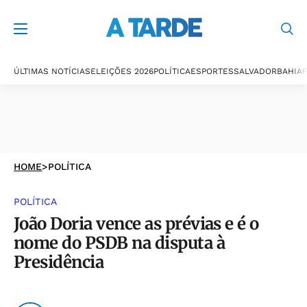
ÚLTIMAS NOTÍCIAS
ELEIÇÕES 2026
POLÍTICA
ESPORTES
SALVADOR
BAHIA
P
HOME
>
POLÍTICA
POLÍTICA
João Doria vence as prévias e é o
nome do PSDB na disputa à
Presidência