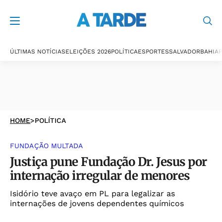
ÚLTIMAS NOTÍCIAS
ELEIÇÕES 2026
POLÍTICA
ESPORTES
SALVADOR
BAHIA
P
HOME
>
POLÍTICA
FUNDAÇÃO MULTADA
Justiça pune Fundação Dr. Jesus por
internação irregular de menores
Isidório teve avaço em PL para legalizar as
internações de jovens dependentes químicos