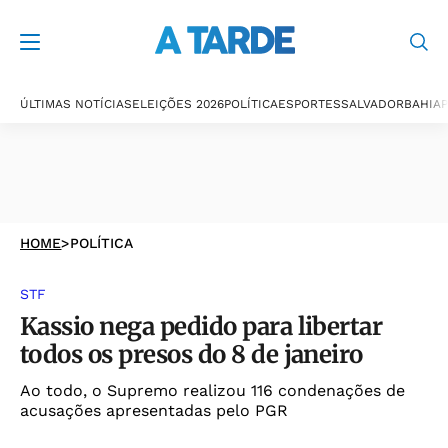
ÚLTIMAS NOTÍCIAS
ELEIÇÕES 2026
POLÍTICA
ESPORTES
SALVADOR
BAHIA
P
HOME
>
POLÍTICA
STF
Kassio nega pedido para libertar
todos os presos do 8 de janeiro
Ao todo, o Supremo realizou 116 condenações de
acusações apresentadas pelo PGR