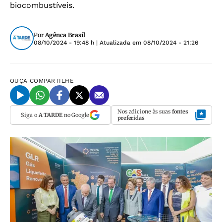
biocombustíveis.
Por
Agênca Brasil
08/10/2024 - 19:48 h
| Atualizada em
08/10/2024 - 21:26
OUÇA
COMPARTILHE
Nos adicione às suas
fontes
Siga o
A TARDE
no Google
preferidas