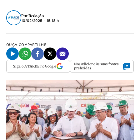
Por
Redação
10/02/2025 - 15:18 h
OUÇA
COMPARTILHE
Nos adicione às suas
fontes
Siga o
A TARDE
no Google
preferidas